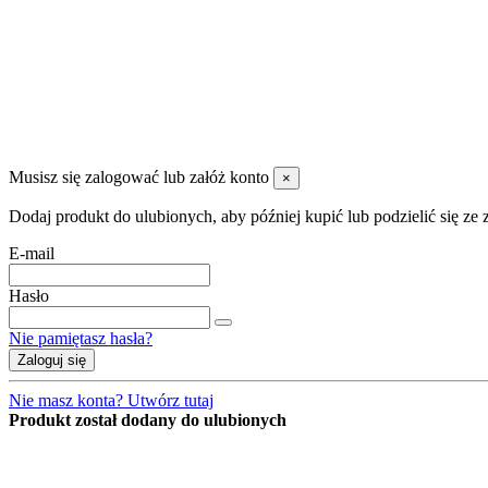
DANZAP AGRO Sp. Z O.O
99-311 Bedlno Załusin 36
600 088 955
magazyn@danzap.pl
Musisz się zalogować lub załóż konto
×
Dodaj produkt do ulubionych, aby później kupić lub podzielić się ze
E-mail
Hasło
Nie pamiętasz hasła?
Zaloguj się
Nie masz konta? Utwórz tutaj
Produkt został dodany do ulubionych
Strona korzysta z plików cookies w celu realizacji usług zgodnie z
Polity
Możesz określić warunki przechowywania lub dostępu do plików cookies w Twojej prz