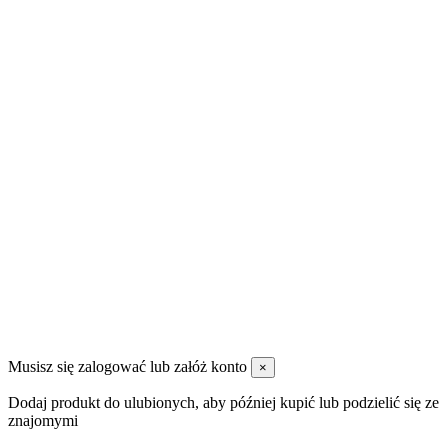
Regulamin sklepu
Pomoc
Wysyłka
Częste pytania?
Promocje
Nowe produkty
Najczęściej kupowane
Kontakt
DANZAP AGRO Sp. Z O.O
99-311 Bedlno Załusin 36
600 088 955
magazyn@danzap.pl
Musisz się zalogować lub załóż konto
×
Dodaj produkt do ulubionych, aby później kupić lub podzielić się ze
znajomymi