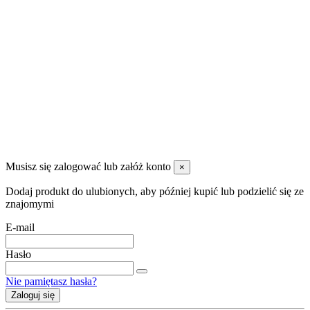
Nowe produkty
Najczęściej kupowane
Kontakt
DANZAP AGRO Sp. Z O.O
99-311 Bedlno Załusin 36
600 088 955
magazyn@danzap.pl
Musisz się zalogować lub załóż konto
×
Dodaj produkt do ulubionych, aby później kupić lub podzielić się ze
znajomymi
E-mail
Hasło
Nie pamiętasz hasła?
Zaloguj się