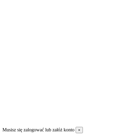
Jak zamawiać?
O firmie
Płatności
Regulamin sklepu
Pomoc
Wysyłka
Częste pytania?
Promocje
Nowe produkty
Najczęściej kupowane
Kontakt
DANZAP AGRO Sp. Z O.O
99-311 Bedlno Załusin 36
600 088 955
magazyn@danzap.pl
Musisz się zalogować lub załóż konto
×