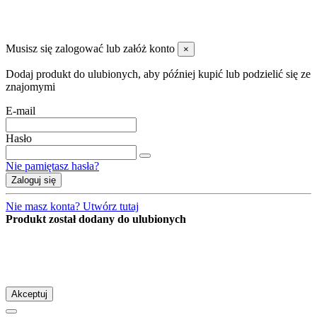
magazyn@danzap.pl
Musisz się zalogować lub załóż konto
×
Dodaj produkt do ulubionych, aby później kupić lub podzielić się ze
znajomymi
E-mail
Hasło
Nie pamiętasz hasła?
Zaloguj się
Nie masz konta? Utwórz tutaj
Produkt został dodany do ulubionych
Strona korzysta z plików cookies w celu realizacji usług zgodnie z
Polityką Plików Cookies
.
Możesz określić warunki przechowywania lub dostępu do plików cookies w Twojej
przeglądarce.
Akceptuj